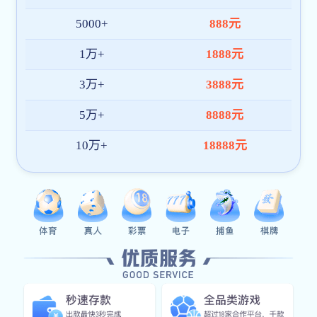
养和管理能力，为球队创造了辉煌的历史。他不仅是
一位优秀的战术家，更是一位善于调动球员积极性的
领导者。在他的执教下，勇士队形成了一种团结合
作、相互信任的氛围，这让每一位球员都能发挥出最
佳状态。
科尔与追梦格林之间建立了深厚的信任关系。作为球
队的重要核心，追梦不仅在场上承担着防守和组织进
攻的重要角色，也在更衣室内起到了团队精神领袖的
作用。科尔充分了解并利用了追梦在场上的多面性，
使得两人之间形成了良性互动。
然而，如果科尔决定离开，将会打破这种平衡。这不
仅意味着新教练需要花费时间去适应球队文化，还可
能导致追梦等核心球员的不安，因为他们必须重新适