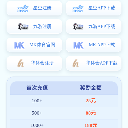
在德甲联赛历史上，球员的表现往往成为了球队成功
与否的重要因素。近日，同一俱乐部的两名球员在单
赛季中参与了33个进球，这一成绩不仅彰显了他们卓
越的个人能力，也创造了自2004-2005赛季以来的新
纪录。这一里程碑式的成就让人们重新审视现代足球
中的团队协作与个人才能之间的关系。本文将从四个
方面深入探讨这一现象，包括球员表现背后的原因、
对球队整体战斗力的影响、历史数据对比以及未来展
望等。希望通过这些分析，能够更加全面地理解这一
历史时刻所带来的意义。
1、球员表现背后的原因