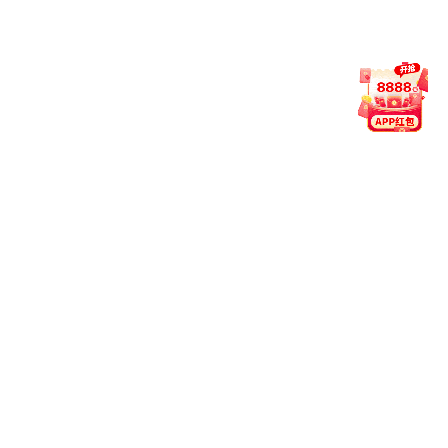
皮尔洛：决赛倾向巴黎表现拜仁十人防守令
本文探讨了皮尔洛在关于决赛表现的评论，尤其是他对巴黎
圣日耳曼和...
2026-06-28