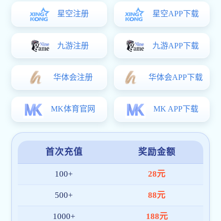
在最近的一场访谈中，前NBA球员麦克斯维尔揭露了
詹姆斯的职业生涯终结内幕，指出管理层对其缺乏应
有的尊重。这一言论引发了广泛关注和讨论。文章将
从四个方面进行详细阐述：首先，分析詹姆斯在职业
生涯中的贡献及影响力；其次，探讨管理层与球员之
间的关系；接着，审视媒体对事件的报道与反应；最
后，总结麦克斯维尔的观点所带来的思考。这些方面
将为读者呈现一个全面而深入的剖析，以便更好地理
解詹姆斯职业生涯结束背后的种种因素。
1、詹姆斯的职业成就与影响
作为NBA历史上最杰出的球员之一，詹姆斯不仅在赛