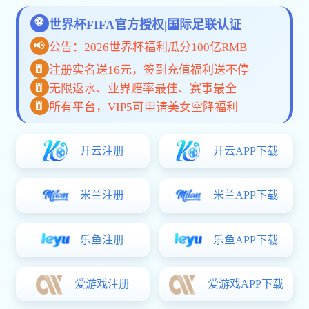
麦克斯维尔揭露詹姆斯湖人生
涯终结内幕管理层对其缺乏应
有尊重
2026-06-11 03:31
63 次阅读
首页
/
体育头条