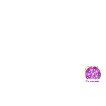
同时，不少球迷对这一潜在交易充满期待，他们希望
看到更多的新鲜血液加入到球队中，以提高竞技水
平。不过，也有部分支持者认为，引援必须经过深思
熟虑，不可盲目跟风。他们呼吁俱乐部在稳定现有阵
容基础上，再来考虑外部引援的问题。
社交媒体平台也成为讨论热潮的重要舞台，各类话题
迅速登上热搜榜单，使得这一事件受到更广泛关注。
从整体来看，无论是支持还是反对意见，都显示出球
迷对于俱乐部未来发展的关心与重视，这也是任何一
家顶级足球俱乐部所不能忽视的重要声音。
总结：
综上所述，关于科纳特转会至皇家马德里的新闻虽然