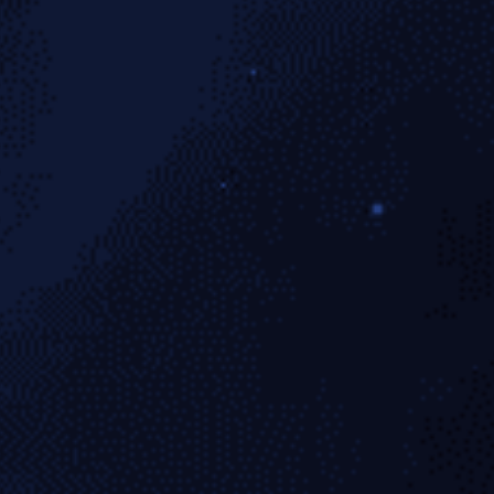
贝克汉姆盛赞梅西的场内
马城雷霆队的系列...
本文主要探讨了贝克汉姆对梅西
2026-07-21