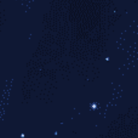
以适应不同赛事需求。
莱格里可以立即向塔雷提出替补或转会要求。而塔雷则需根据球
以确保球队始终保持竞争力。
定期检查青训系统中的人才，让优秀的小将有机会融入一线队，
。
力
此，加强心理建设尤为关键。塔雷与阿莱格里清楚认识到，良好
如何提升团队凝聚力。
通常会共同策划激励措施，如组织团建活动或召开全体会议，以
化，加强不同年龄层次之间的联系，从而促进团队的一致性。
压力，更让他们感受到集体荣誉感，使整个团队在关键时刻能够