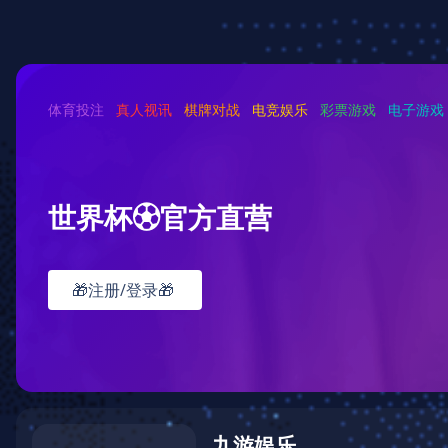
佰盈官网
AP
欢迎访问
佰盈官网
，提供全面覆盖足
千场比赛，