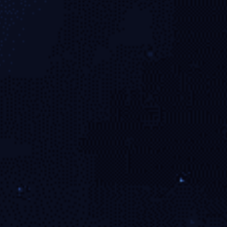
外魅力与独特性
场内外魅力与独特性的盛赞，以及由此...