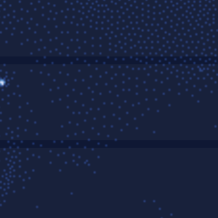
保持默契合作推动球队发展
系，特别是他们每周的会面如何推动球队的发展。通过分析双方