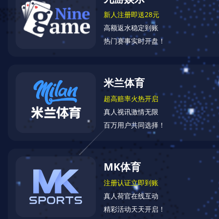
塔雷与阿莱格里每周会面
2026-06-27 02:33
49 次阅读
首页
/
体育头条
本文将探讨塔雷与阿莱格里之间的合作关