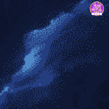
会共同制定长期战略目标，包括青训体系完善、
划使得俱乐部不仅仅停留在短期利益上，而
基于可靠的数据支持，为实现长远目标奠定
科学合理地管理球员、注重心理建设，以及制定
能，更为整个俱乐部带来了积极影响，实现